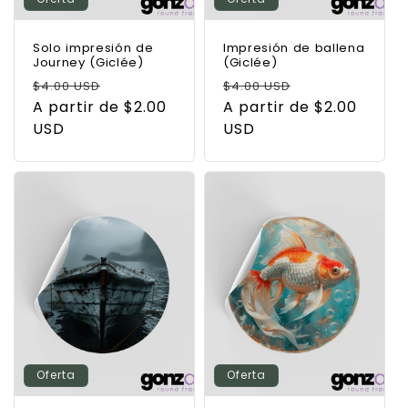
Solo impresión de
Impresión de ballena
Journey (Giclée)
(Giclée)
Precio
Precio
Precio
Precio
$4.00 USD
$4.00 USD
habitual
A partir de $2.00
de
habitual
A partir de $2.00
de
USD
oferta
USD
oferta
Oferta
Oferta