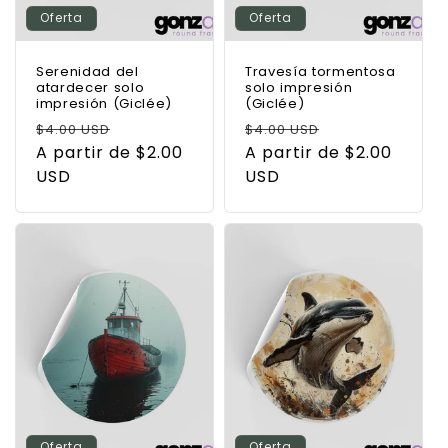
Oferta
Oferta
Serenidad del
Travesía tormentosa
atardecer solo
solo impresión
impresión (Giclée)
(Giclée)
Precio
Precio
Precio
Precio
$4.00 USD
$4.00 USD
habitual
A partir de $2.00
de
habitual
A partir de $2.00
de
USD
oferta
USD
oferta
Oferta
Oferta