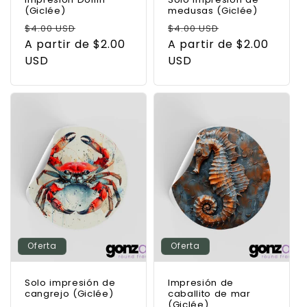
(Giclée)
medusas (Giclée)
Precio
Precio
Precio
Precio
$4.00 USD
$4.00 USD
habitual
A partir de $2.00
de
habitual
A partir de $2.00
de
USD
oferta
USD
oferta
Oferta
Oferta
Solo impresión de
Impresión de
cangrejo (Giclée)
caballito de mar
(Giclée)