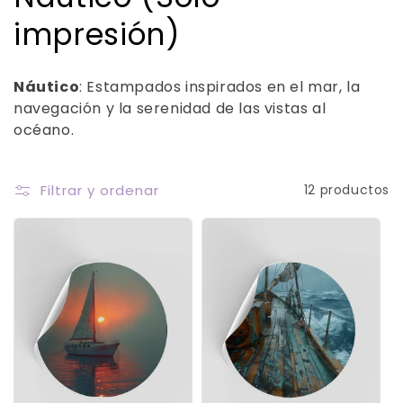
o
impresión)
l
Náutico
: Estampados inspirados en el mar, la
e
navegación y la serenidad de las vistas al
océano.
c
c
Filtrar y ordenar
12 productos
i
ó
n
: