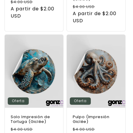
Precio
Precio
$4.00 USD
Precio
Precio
$4.00 USD
habitual
A partir de $2.00
de
habitual
A partir de $2.00
de
USD
oferta
USD
oferta
Oferta
Oferta
Solo Impresión de
Pulpo (Impresión
Tortuga (Giclée)
Giclée)
Precio
Precio
Precio
Precio
$4.00 USD
$4.00 USD