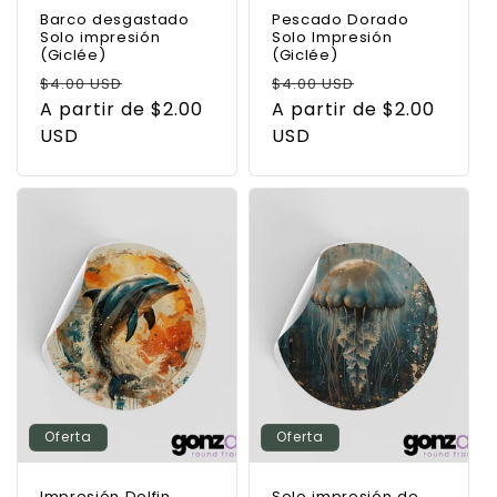
Barco desgastado
Pescado Dorado
Solo impresión
Solo Impresión
(Giclée)
(Giclée)
Precio
Precio
Precio
Precio
$4.00 USD
$4.00 USD
habitual
A partir de $2.00
de
habitual
A partir de $2.00
de
USD
oferta
USD
oferta
Oferta
Oferta
Impresión Dolfin
Solo impresión de